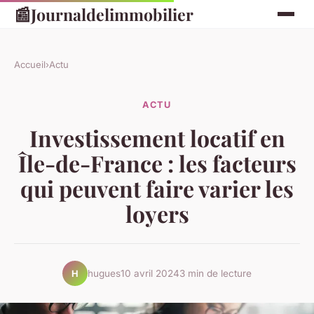
📰
Journaldelimmobilier
Accueil
›
Actu
ACTU
Investissement locatif en
Île-de-France : les facteurs
qui peuvent faire varier les
loyers
hugues
10 avril 2024
3 min de lecture
H