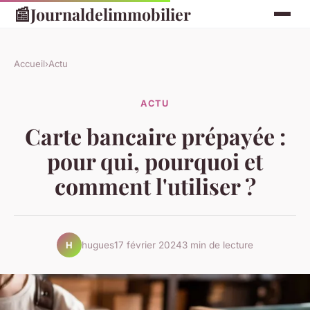
📰
Journaldelimmobilier
Accueil
›
Actu
ACTU
Carte bancaire prépayée :
pour qui, pourquoi et
comment l'utiliser ?
hugues
17 février 2024
3 min de lecture
H