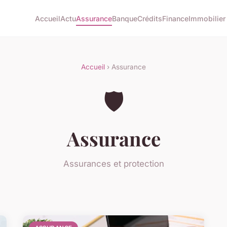
Accueil
Actu
Assurance
Banque
Crédits
Finance
Immobilier
Accueil
› Assurance
🛡️
Assurance
Assurances et protection